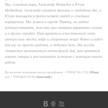
Мы, семейная пара, Александр Медведев и Юлия
Медведева. Александр снимает фильмы о свадебном дне, а
Юлия занимается фотосъемкой свадеб и семейных
портретов. Мы живем в городе Тюмени, но любим
путешествовать, так что рассмотрим варианты съемок
и в других городах. Нам нравится естественный свет,
интересные места, кофе и старинные вещи! Фото и видео
для нас не просто работа, а любимое дело. Мы всегда
стараемся проникнуться атмосферой дня, нам нравится
ловить эмоции и рассказывать историю с помощью наших
работ.
Вы можете позвонить нам по телефонам: +7(909)736-17-92 (
Юлия
)
или +7(905)826-50-94 (
Александр
).