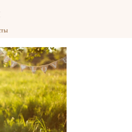
я
кты